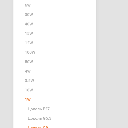
6W
30W
40W
15W
12W
100W
50W
4W
3.5W
18W
1W
Цоколь Е27
Цоколь G5.3
Цоколь G9