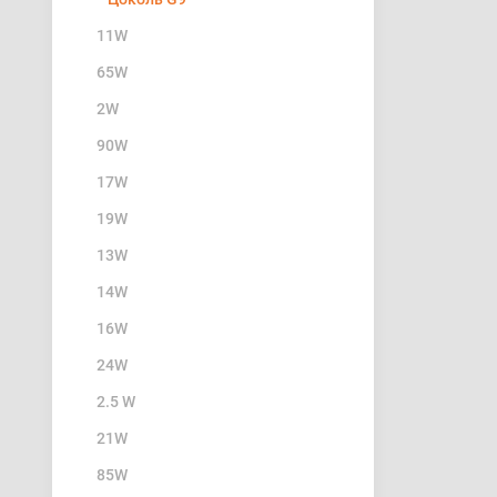
11W
65W
2W
90W
17W
19W
13W
14W
16W
24W
2.5 W
21W
85W