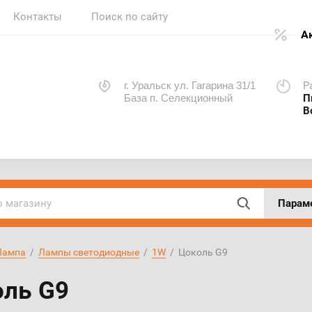
Контакты
Поиск по сайту
А
г. Уральск ул. Гагарина 31/1
Р
База п. Селекционный
​​
В
Парам
Лампа
  /  
Лампы светодиодные
  /  
1W
  /  Цоколь G9
ль G9