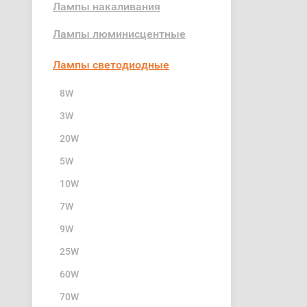
Лампы накаливания
Лампы люминисцентные
Лампы светодиодные
8W
3W
20W
5W
10W
7W
9W
25W
60W
70W