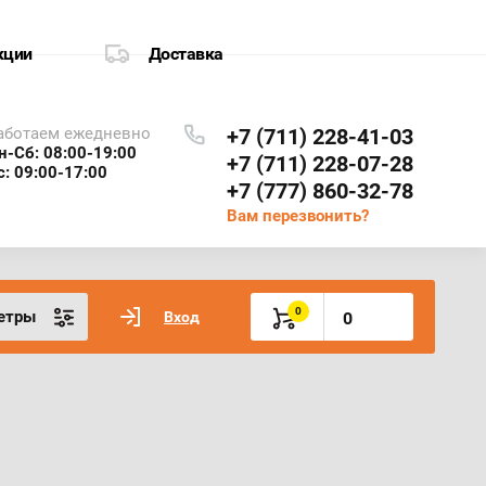
кции
Доставка
аботаем ежедневно
+7 (711) 228-41-03
​​​​Пн-Сб: 08:00-19:00
+7 (711) 228-07-28
с: 09:00-17:00
+7 (777) 860-32-78
Вам перезвонить?
0
етры
Вход
0