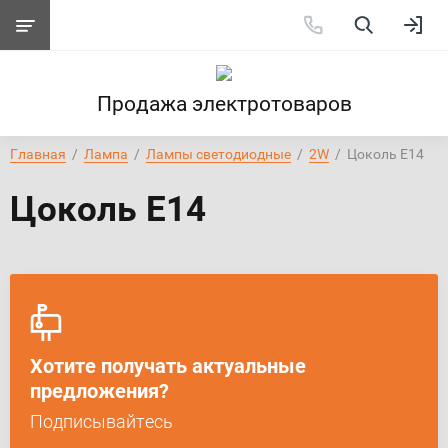
Продажа электротоваров
Главная
  /  
Лампа
  /  
Лампы светодиодные
  /  
2W
  /  Цоколь Е14
Цоколь Е14
Хотите получать актуальные
предложения?
Подписывайтесь